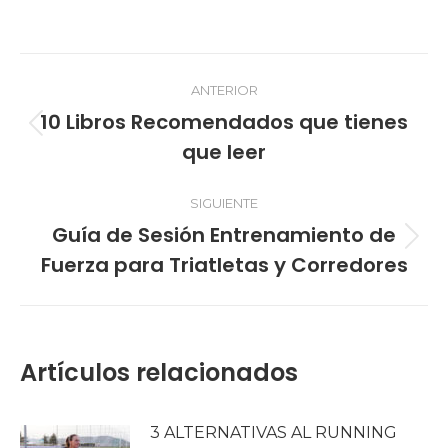
on
on
on
on
Facebook
X
LinkedIn
WhatsApp
Navegación
ANTERIOR
entre
10 Libros Recomendados que tienes
Publicación
publicaciones
que leer
anterior:
SIGUIENTE
Guía de Sesión Entrenamiento de
Publicación
Fuerza para Triatletas y Corredores
siguiente:
Artículos relacionados
3 ALTERNATIVAS AL RUNNING