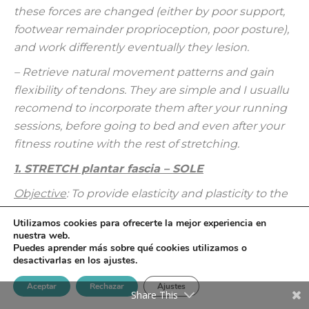
these forces are changed (either by poor support,
footwear remainder proprioception, poor posture),
and work differently eventually they lesion.
– Retrieve natural movement patterns and gain
flexibility of tendons. They are simple and I usuallu
recomend to incorporate them after your running
sessions, before going to bed and even after your
fitness routine with the rest of stretching.
1. STRETCH plantar fascia – SOLE
Objective
: To provide elasticity and plasticity to the
muscles of the foot, lengthen and turn it to avoid
Utilizamos cookies para ofrecerte la mejor experiencia en
shortening.
Starting position
: sitting on our legs,
nuestra web.
the tips of the fingers resting on the ground. Bring
Puedes aprender más sobre qué cookies utilizamos o
desactivarlas en los ajustes.
your weight slightly back, where you will feel how
stretched.
Aceptar
Rechazar
Ajustes
Share This
Final position
: To also work stability and upright